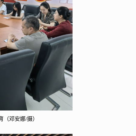
育（邓安娜/摄）