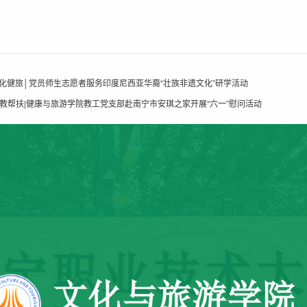
文化健旅│党员师生志愿者服务印度尼西亚华裔“壮族非遗文化”研学活动
职教帮扶|健康与旅游学院教工党支部赴南宁市安琪之家开展“六一”慰问活动